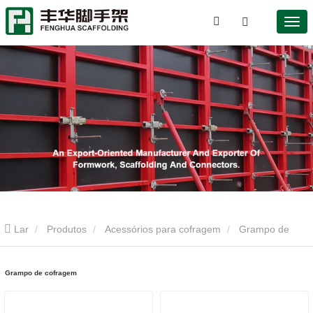
Lar
Produtos
Acessórios para cofragem
Grampo de
cofragem
Grampo de cofragem