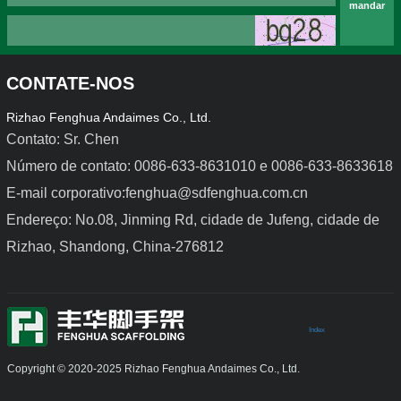
mandar
CONTATE-NOS
Rizhao Fenghua Andaimes Co., Ltd.
Contato: Sr. Chen
Número de contato: 0086-633-8631010 e 0086-633-8633618
E-mail corporativo:fenghua@sdfenghua.com.cn
Cofragens de aço leves
Cofragem de liga de 
alumínio
Endereço: No.08, Jinming Rd, cidade de Jufeng, cidade de
Rizhao, Shandong, China-276812
Index
Copyright © 2020-2025 Rizhao Fenghua Andaimes Co., Ltd.