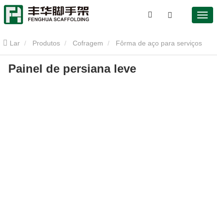
Lar
Produtos
Cofragem
Fôrma de aço para serviços
Painel de persiana leve
leves
Painel de persiana leve