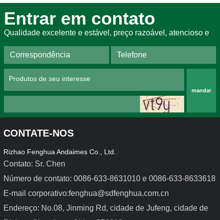
Entrar em contato
Qualidade excelente e estável, preço razoável, atencioso e
mandar
CONTATE-NOS
Rizhao Fenghua Andaimes Co., Ltd.
Contato: Sr. Chen
Número de contato: 0086-633-8631010 e 0086-633-8633618
E-mail corporativo:fenghua@sdfenghua.com.cn
Cofragens de aço leves
Cofragem de liga de 
alumínio
Endereço: No.08, Jinming Rd, cidade de Jufeng, cidade de