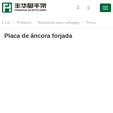
Lar
Produtos
Acessórios para cofragem
Porca
Placa de âncora forjada
borboleta
Placa de âncora forjada